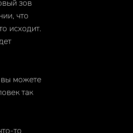
рвый зов
нии, что
то исходит.
дет
 вы можете
ловек так
что-то