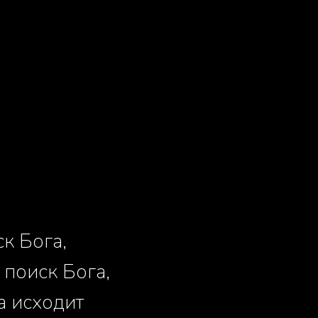
к Бога,
 поиск Бога,
а исходит