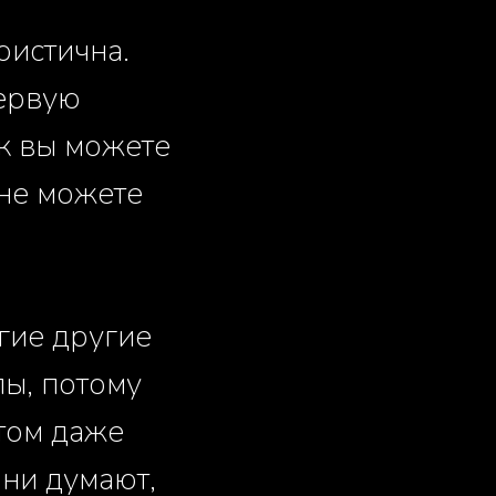
оистична.
первую
ак вы можете
 не можете
гие другие
пы, потому
этом даже
Они думают,