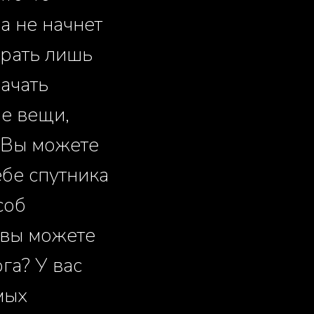
ла не начнет
брать лишь
начать
е вещи,
. Вы можете
ебе спутника
соб
о вы можете
га? У вас
мых