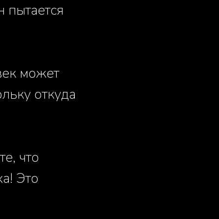
н пытается
век может
ольку откуда
е, что
а! Это