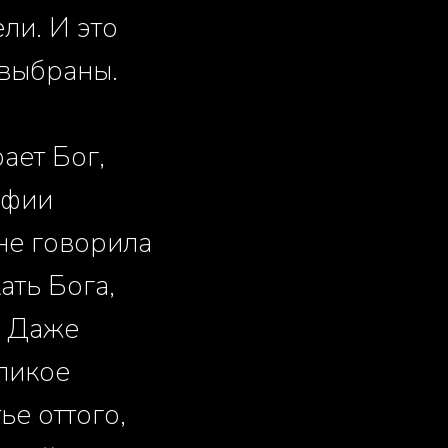
ли. И это
 выбраны.
ает Бог,
уфии
не говорила
ать Бога,
. Даже
ликое
ье оттого,