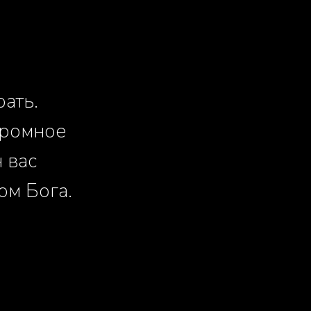
ать.
огромное
н вас
ом Бога.