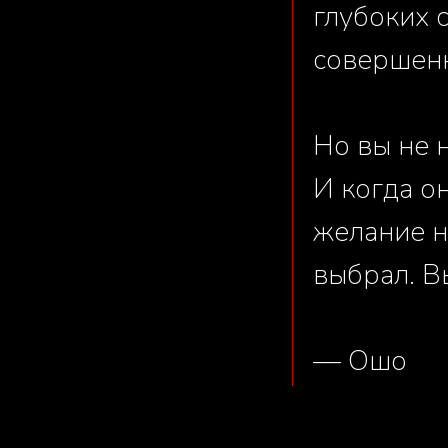
глубоких 
совершенн
Но вы не 
И когда о
желание на
выбрал. В
— Ошо