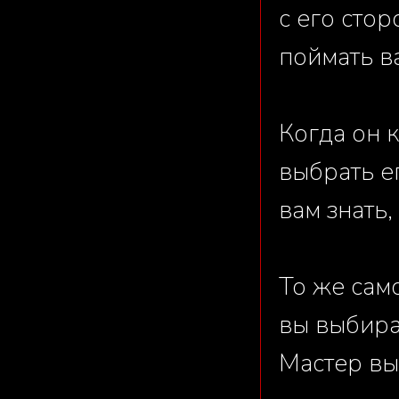
с его стор
поймать в
Когда он 
выбрать ег
вам знать,
То же сам
вы выбира
Мастер вы