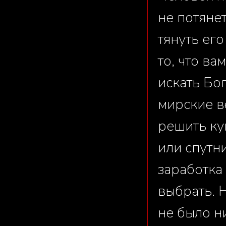
не потянет
тянуть ег
то, что ва
искать Бо
мирские в
решить ку
или спутн
заработка
выбрать. 
не было н