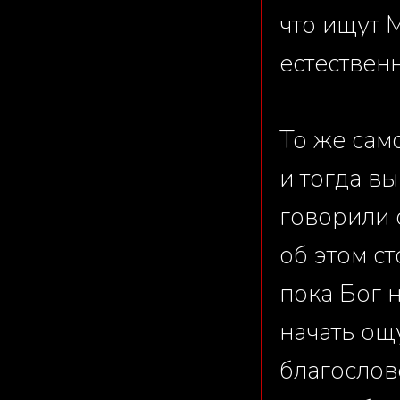
что ищут М
естествен
То же само
и тогда в
говорили 
об этом ст
пока Бог 
начать ощ
благослов